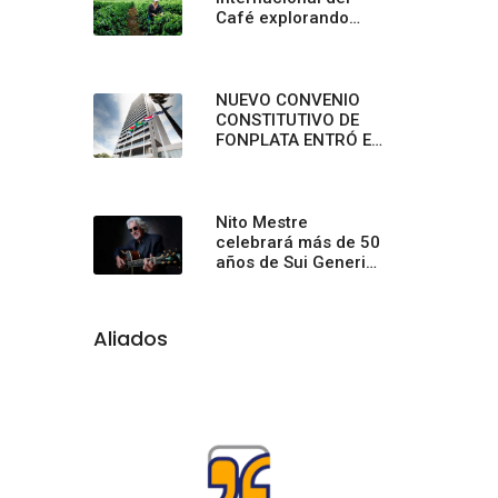
Café explorando
sabores únicos y
creando conexiones
inolvidables en
Starbucks
NUEVO CONVENIO
CONSTITUTIVO DE
FONPLATA ENTRÓ EN
VIGENCIA PLENA
Nito Mestre
celebrará más de 50
años de Sui Generis
con un concierto
sinfónico
Aliados