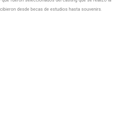
 que fueron seleccionados del casting que se realizó la
ibieron desde becas de estudios hasta souvenirs.