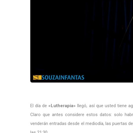
El día de
«Lutherapia»
llegó, así que usted tiene a
Claro que antes considere estos datos: solo hab
venderán entradas desde el mediodía, las puertas de
las 21:30.