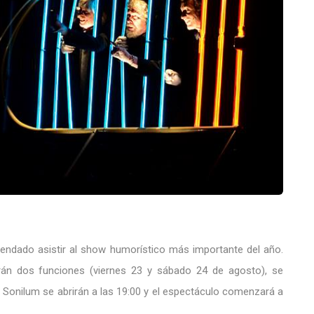
gendado asistir al show humorístico más importante del año.
rán dos funciones (viernes 23 y sábado 24 de agosto), se
 Sonilum se abrirán a las 19:00 y el espectáculo comenzará a