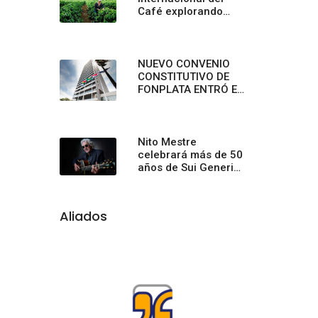
Café explorando
sabores únicos y
creando conexiones
inolvidables en
Starbucks
NUEVO CONVENIO
CONSTITUTIVO DE
FONPLATA ENTRÓ EN
VIGENCIA PLENA
Nito Mestre
celebrará más de 50
años de Sui Generis
con un concierto
sinfónico
Aliados